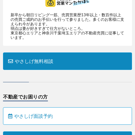
を
新卒から朝日リビング一筋、売買営業歴13年以上・数百件以上
の売買ご成約のお手伝いを行って参りました。多くのお客様に支
お
ご
えられ今があります。
弱点は妻が好きすぎて仕方がないところ。
東京都心エリアと神奈川千葉埼玉エリアの不動産売買に従事して
考
購
います。
え
入
やさしげ無料相談
の
を
WEB
方
お
予
物
不動産でお困りの方
考
約
件
お
やさしげ面談予約
え
無
問
の
料
い