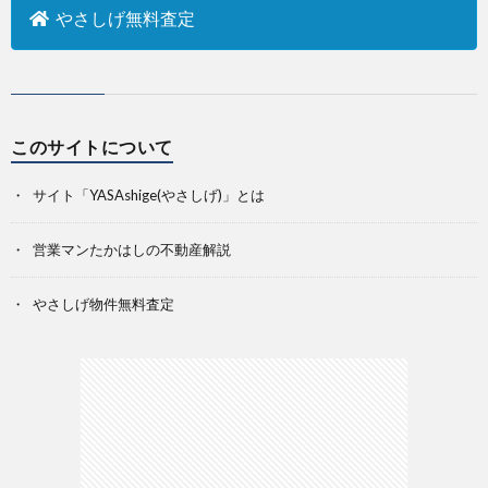
やさしげ無料査定
方
査
合
定
わ
このサイトについて
せ
サイト「YASAshige(やさしげ)」とは
営業マンたかはしの不動産解説
やさしげ物件無料査定