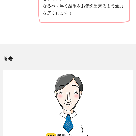
なるべく早く結果をお伝え出来るよう全力
を尽くします！
た
か
は
著者
し
の
ご
生
売
態
却