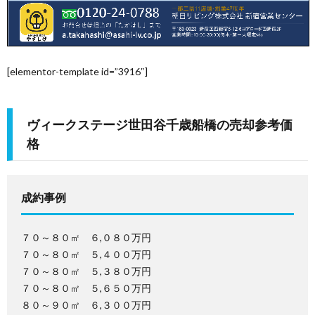
を
お
ご
[elementor-template id=”3916″]
考
購
え
入
ヴィークステージ世田谷千歳船橋の売却参考価
格
の
を
WEB
成約事例
方
お
予
物
考
約
件
７０～８０㎡ ６,０８０万円
お
７０～８０㎡ ５,４００万円
７０～８０㎡ ５,３８０万円
え
無
問
７０～８０㎡ ５,６５０万円
８０～９０㎡ ６,３００万円
の
料
い