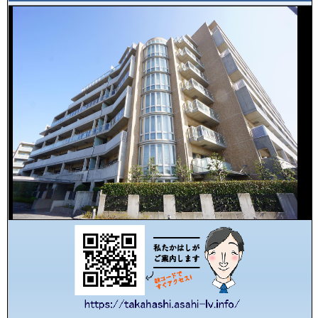
た
か
は
し
の
ご
生
売
態
却