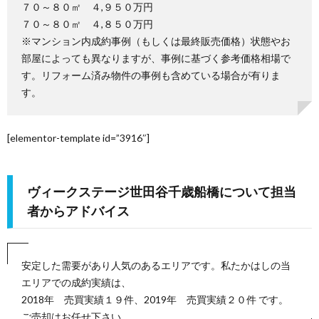
７０～８０㎡ ４,９５０万円
７０～８０㎡ ４,８５０万円
方
査
合
※マンション内成約事例（もしくは最終販売価格）状態やお
部屋によっても異なりますが、事例に基づく参考価格相場で
定
す。リフォーム済み物件の事例も含めている場合が有りま
わ
す。
せ
[elementor-template id=”3916″]
ヴィークステージ世田谷千歳船橋について担当
者からアドバイス
安定した需要があり人気のあるエリアです。私たかはしの当
エリアでの成約実績は、
2018年 売買実績１９件、2019年 売買実績２０件 です。
ご売却はお任せ下さい。