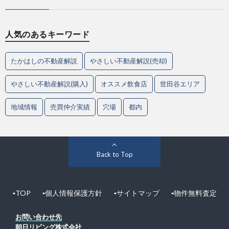
人気のあるキーワード
たかはしの不動産解説
やさしい不動産解説(売却)
やさしい不動産解説(購入)
オススメ飲食店
世田谷エリア
地域情報
売買仲介実績
穴場
都内
Back to Top
▪︎TOP
▪︎個人情報保護方針
▪︎サイトマップ
▪︎物件無料査定
お問い合わせ先
朝日リビング株式会社