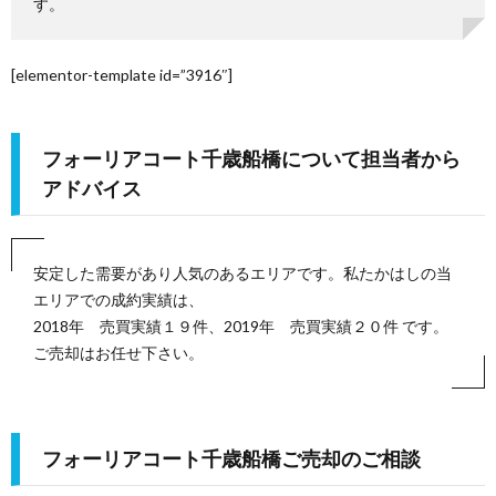
す。
方
査
合
[elementor-template id=”3916″]
定
わ
フォーリアコート千歳船橋について担当者から
せ
アドバイス
安定した需要があり人気のあるエリアです。私たかはしの当
エリアでの成約実績は、
2018年 売買実績１９件、2019年 売買実績２０件 です。
ご売却はお任せ下さい。
フォーリアコート千歳船橋ご売却のご相談