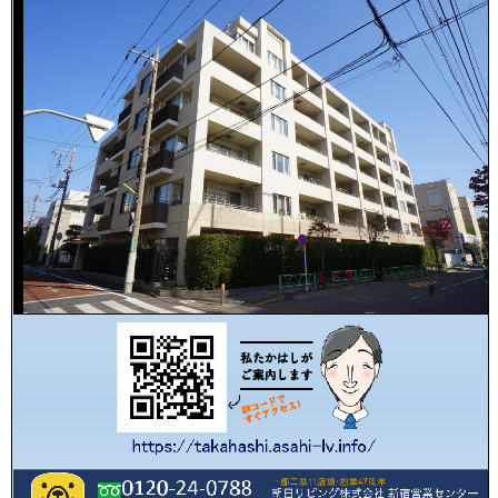
た
か
は
し
の
ご
生
売
態
却