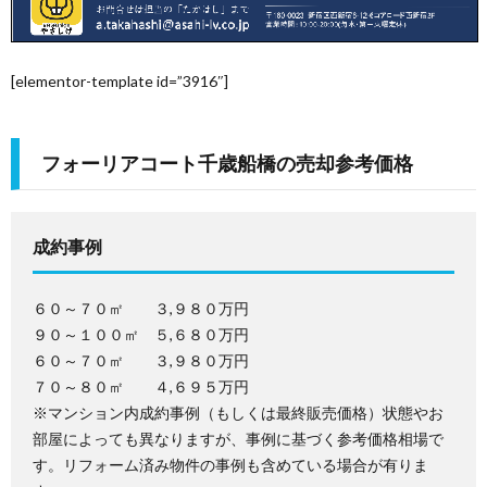
を
お
ご
[elementor-template id=”3916″]
考
購
フォーリアコート千歳船橋の売却参考価格
え
入
成約事例
の
を
WEB
方
お
予
物
６０～７０㎡ ３,９８０万円
９０～１００㎡ ５,６８０万円
６０～７０㎡ ３,９８０万円
考
約
件
お
７０～８０㎡ ４,６９５万円
※マンション内成約事例（もしくは最終販売価格）状態やお
え
無
問
部屋によっても異なりますが、事例に基づく参考価格相場で
す。リフォーム済み物件の事例も含めている場合が有りま
の
料
い