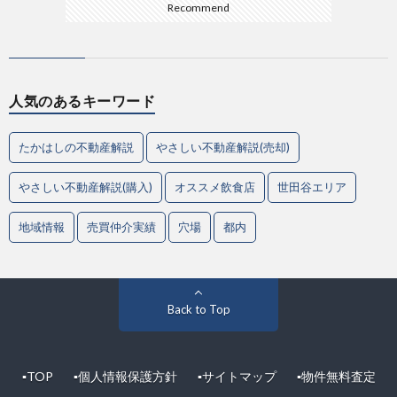
Recommend
人気のあるキーワード
たかはしの不動産解説
やさしい不動産解説(売却)
やさしい不動産解説(購入)
オススメ飲食店
世田谷エリア
地域情報
売買仲介実績
穴場
都内
Back to Top
▪︎TOP
▪︎個人情報保護方針
▪︎サイトマップ
▪︎物件無料査定