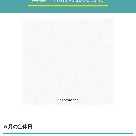
た
か
は
し
の
ご
Recommend
生
売
態
却
５月の定休日