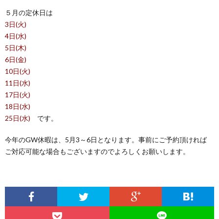
を
５月の定休日は
3日(火)
お
ご
4日(水)
5日(木)
考
購
6日(金)
10日(火)
11日(水)
え
入
17日(火)
18日(水)
の
を
WEB
25日(水)
です。
方
お
予
物
今年のGW休暇は、5月3～6日となります。事前にご予約頂ければ
ご対応可能な場合もございますのでよろしくお願いします。
考
約
件
お
え
無
問
の
料
い