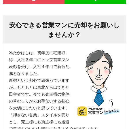
方
査
合
安心できる営業マンに売却をお願いし
定
わ
ませんか？
せ
私たかはしは、初年度に宅建取
得、入社３年目にトップ営業マン
表彰を受け、入社４年目で新宿配
属となりました。
新宿という都心で頑張っています
が、もともとは東北から出てきた
田舎者です。今でも売主様の物件
の草むしりからお手伝いする初心
を大切にしたいと思っています。
「押さない営業」スタイルを売り
とし、売主様にも買主様にも迅速
で気持ちのいいお取引になるよう心がけています。