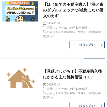
【はじめての不動産購入】“昼と夜
のダブルチェック”が後悔しない購
方
査
合
入のカギ
2026.06.30
定
わ
営業マンたかはしの不動産解説
たかはしの不動産解説
,
やさしい不動産解
説(購入)
せ
続きを読む
【見落としがち！】不動産購入後
にかかる主な維持管理コスト
2026.06.10
営業マンたかはしの不動産解説
たかはしの不動産解説
,
やさしい不動産解
説(購入)
続きを読む