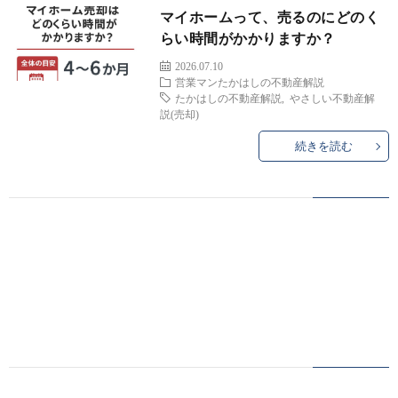
を
マイホームって、売るのにどのく
らい時間がかかりますか？
お
ご
2026.07.10
営業マンたかはしの不動産解説
たかはしの不動産解説
,
やさしい不動産解
考
購
説(売却)
続きを読む
え
入
の
を
WEB
方
お
予
物
考
約
件
お
え
無
問
の
料
い