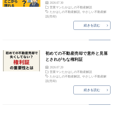
2026.07.30
営業マンたかはしの不動産解説
たかはしの不動産解説
,
やさしい不動産解
説(売却)
た
続きを読む
か
は
初めての不動産売却で意外と見落
とされがちな権利証
し
2026.07.20
営業マンたかはしの不動産解説
の
ご
たかはしの不動産解説
,
やさしい不動産解
説(売却)
生
売
続きを読む
態
却