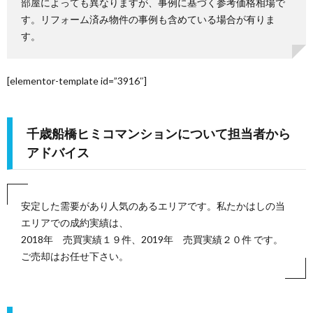
部屋によっても異なりますが、事例に基づく参考価格相場で
す。リフォーム済み物件の事例も含めている場合が有りま
方
査
す。
合
定
わ
[elementor-template id=”3916″]
せ
千歳船橋ヒミコマンションについて担当者から
アドバイス
安定した需要があり人気のあるエリアです。私たかはしの当
エリアでの成約実績は、
2018年 売買実績１９件、2019年 売買実績２０件 です。
ご売却はお任せ下さい。