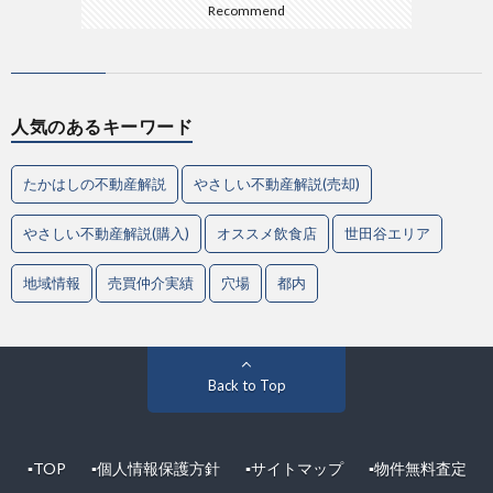
Recommend
人気のあるキーワード
たかはしの不動産解説
やさしい不動産解説(売却)
やさしい不動産解説(購入)
オススメ飲食店
世田谷エリア
地域情報
売買仲介実績
穴場
都内
Back to Top
▪︎TOP
▪︎個人情報保護方針
▪︎サイトマップ
▪︎物件無料査定