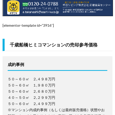
を
お
ご
[elementor-template id=”3916″]
考
購
千歳船橋ヒミコマンションの売却参考価格
え
入
の
を
WEB
成約事例
方
お
予
物
５０～６０㎡ ２,４９８万円
５０～６０㎡ １,９８０万円
考
約
件
お
５０～６０㎡ ２,６８０万円
４０～５０㎡ ２,２９９万円
え
無
問
５０～６０㎡ ２,４９９万円
※マンション内成約事例（もしくは最終販売価格）状態やお
の
料
い