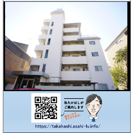
た
か
は
し
の
ご
生
売
態
却