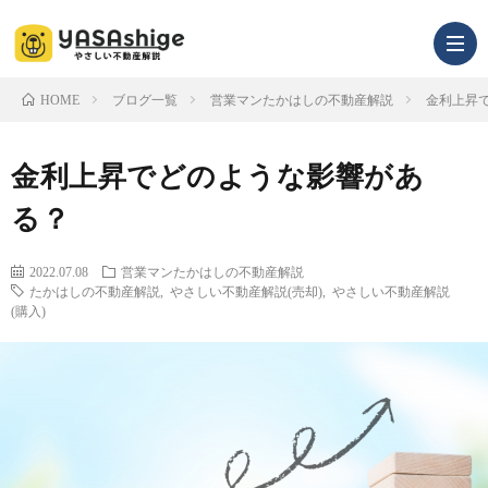
ブログ一覧
営業マンたかはしの不動産解説
金利上昇
HOME
infor
金利上昇でどのような影響があ
る？
2022.07.08
営業マンたかはしの不動産解説
たかはしの不動産解説
,
やさしい不動産解説(売却)
,
やさしい不動産解説
(購入)