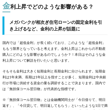
金
利上昇でどのような影響がある？
方
査
合
メガバンクが相次ぎ住宅ローンの固定金利を引
定
わ
き上げるなど、金利の上昇が話題に
せ
国内では「超低金利」が長く続いており、このような「超低金利」
ももう限界となっていると考えます。金利上昇はこれからの不動産
購入にどのような影響があるのでしょうか？！本日はそのような金
利上昇について解説を行いたいと思います。
そもそも金利は大きく短期金利と長期金利に分けられます。短期金
利は1年未満、長期は1年以上を指すことが多く、短期金利は中央銀
行が市場に供給する資金の量を調節することで決まります。国内で
は「無担保コール翌日物」が代表的な指標です。
※「無担保コール翌日物」とは金融機関同士が「今日借りて、明日
返す」、「今日貸して、明日返してもらう」といったような1日で満