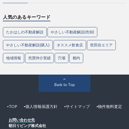
人気のあるキーワード
たかはしの不動産解説
やさしい不動産解説(売却)
やさしい不動産解説(購入)
オススメ飲食店
世田谷エリア
地域情報
売買仲介実績
穴場
都内
Back to Top
▪︎TOP
▪︎個人情報保護方針
▪︎サイトマップ
▪︎物件無料査定
お問い合わせ先
朝日リビング株式会社