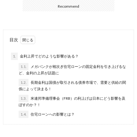
を
Recommend
お
ご
考
購
目次
え
入
1.
金利上昇でどのような影響がある？
1.1.
メガバンクが相次ぎ住宅ローンの固定金利を引き上げるな
の
を
WEB
ど、金利の上昇が話題に
1.2.
長期金利は国債が取引される債券市場で、需要と供給の関
方
お
予
物
係によって決まる！
1.3.
米連邦準備理事会（FRB）の利上げは日本にどう影響を及
考
約
件
お
ぼすのか？！
1.4.
住宅ローンへの影響とは？
え
無
問
の
料
い