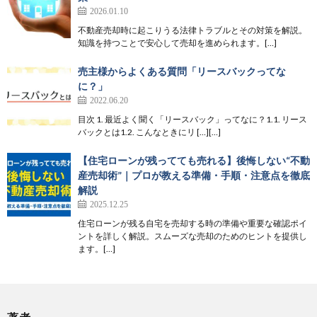
2026.01.10
不動産売却時に起こりうる法律トラブルとその対策を解説。
知識を持つことで安心して売却を進められます。[…]
売主様からよくある質問「リースバックってな
に？」
2022.06.20
目次 1. 最近よく聞く「リースバック」ってなに？1.1. リース
バックとは1.2. こんなときにリ […][…]
【住宅ローンが残ってても売れる】後悔しない“不動
産売却術”｜プロが教える準備・手順・注意点を徹底
解説
2025.12.25
住宅ローンが残る自宅を売却する時の準備や重要な確認ポイ
ントを詳しく解説。スムーズな売却のためのヒントを提供し
ます。[…]