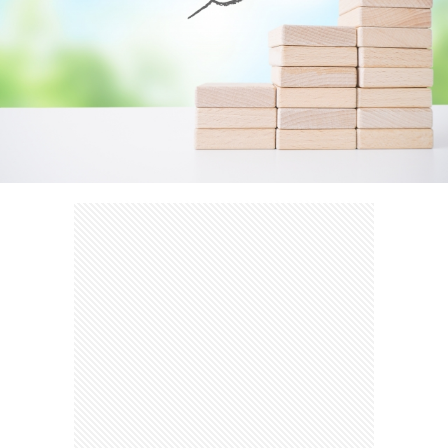
た
か
は
し
の
ご
生
売
態
却