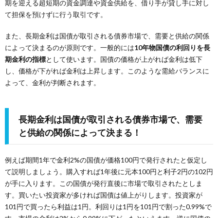
期を迎える超短期の資金調達や資金供給を、借り手が貸し手に対し
て担保を預けずに行う取引です。
また、長期金利は国債が取引される債券市場で、需要と供給の関係
によって決まるのが原則です。一般的には
10年物国債の利回りを長
期金利の指標
として使います。国債の価格が上がれば金利は低下
し、価格が下がれば金利は上昇します。このような需給バランスに
よって、金利が判断されます。
長期金利は国債が取引される債券市場で、需要
と供給の関係によって決まる！
例えば期間1年で金利2%の国債が価格100円で発行されたと仮定し
て説明しましょう。購入すれば1年後に元本100円と利子2円の102円
が手に入ります。この国債が発行直後に市場で取引されたとしま
す。買いたい投資家が多ければ国債は値上がりします。投資家が
101円で買ったら利益は1円。利回りは1円を101円で割った0.99%で