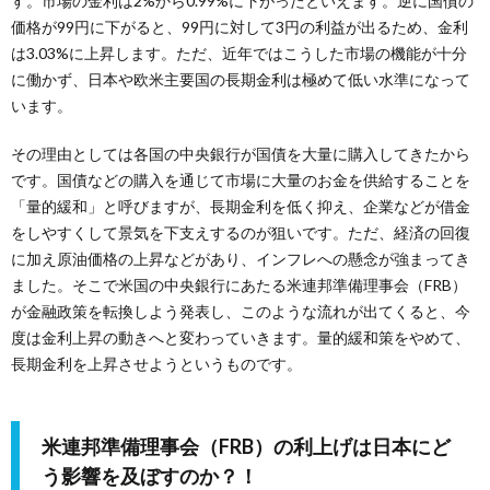
す。市場の金利は2%から0.99%に下がったといえます。逆に国債の
価格が99円に下がると、99円に対して3円の利益が出るため、金利
は3.03%に上昇します。ただ、近年ではこうした市場の機能が十分
に働かず、日本や欧米主要国の長期金利は極めて低い水準になって
います。
その理由としては各国の中央銀行が国債を大量に購入してきたから
です。国債などの購入を通じて市場に大量のお金を供給することを
「量的緩和」と呼びますが、長期金利を低く抑え、企業などが借金
をしやすくして景気を下支えするのが狙いです。ただ、経済の回復
に加え原油価格の上昇などがあり、インフレへの懸念が強まってき
ました。そこで米国の中央銀行にあたる米連邦準備理事会（FRB）
が金融政策を転換しよう発表し、このような流れが出てくると、今
度は金利上昇の動きへと変わっていきます。量的緩和策をやめて、
長期金利を上昇させようというものです。
米連邦準備理事会（FRB）の利上げは日本にど
う影響を及ぼすのか？！